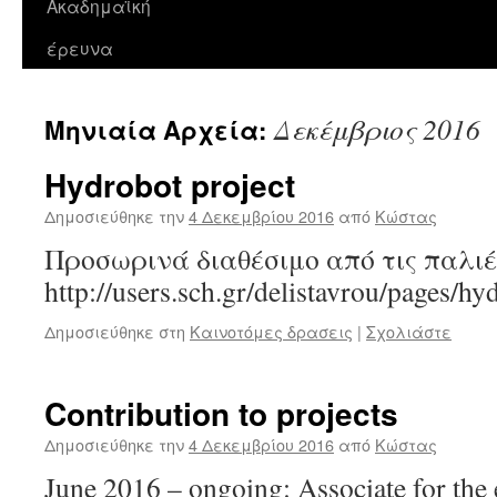
Ακαδημαϊκή
περιεχόμενο
έρευνα
Δεκέμβριος 2016
Μηνιαία Αρχεία:
Hydrobot project
Δημοσιεύθηκε την
4 Δεκεμβρίου 2016
από
Κώστας
Προσωρινά διαθέσιμο από τις παλιέ
http://users.sch.gr/delistavrou/pages/hy
Δημοσιεύθηκε στη
Καινοτόμες δρασεις
|
Σχολιάστε
Contribution to projects
Δημοσιεύθηκε την
4 Δεκεμβρίου 2016
από
Κώστας
June 2016 – ongoing: Associate for the 