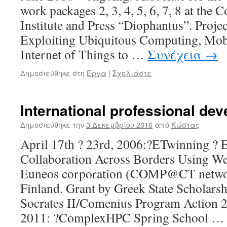
work packages 2, 3, 4, 5, 6, 7, 8 at th
Institute and Press “Diophantus”. Proj
Exploiting Ubiquitous Computing, Mob
Internet of Things to …
Συνέχεια
→
Δημοσιεύθηκε στη
Έργα
|
Σχολιάστε
International professional de
Δημοσιεύθηκε την
3 Δεκεμβρίου 2016
από
Κώστας
April 17th ? 23rd, 2006:?ETwinning ? 
Collaboration Across Borders Using W
Euneos corporation (COMP@CT network
Finland. Grant by Greek State Scholars
Socrates II/Comenius Program Action 2.
2011: ?ComplexHPC Spring School 